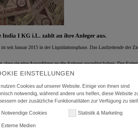
ndia I KG i.L. zahlt an ihre Anleger aus.
t seit Januar 2015 in der Liquidationsphase. Das Laufzeitende der Zi
n, dass sie eine Auszahlung an die Anleger ausgelöst haben. Der Exi
at, betrug alleine 2,3 Mio. US-Dollar.
OOKIE EINSTELLUNGEN
cture India I beteiligt sind, eine Auszahlung i.H.v. 10 Prozent ihres
erzeit zur Verfügung.
 nutzen Cookies auf unserer Website. Einige von ihnen sind
hnisch notwendig, während andere uns helfen, diese Website z
bessern oder zusätzliche Funktionalitäten zur Verfügung zu stel
Notwendige Cookies
Statistik & Marketing
Externe Medien