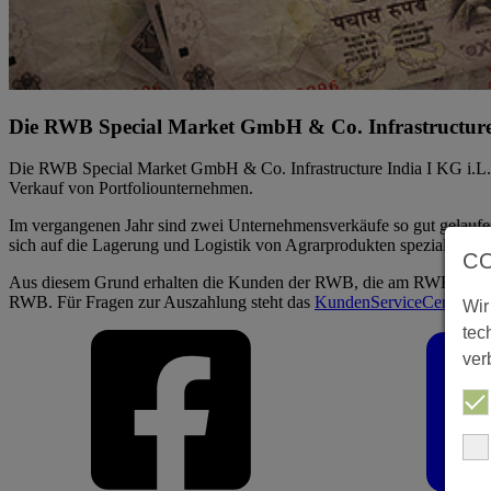
Die RWB Special Market GmbH & Co. Infrastructure I
Die RWB Special Market GmbH & Co. Infrastructure India I KG i.L. is
Verkauf von Portfoliounternehmen.
Im vergangenen Jahr sind zwei Unternehmensverkäufe so gut gelaufe
sich auf die Lagerung und Logistik von Agrarprodukten spezialisiert h
C
Aus diesem Grund erhalten die Kunden der RWB, die am RWB Infrastru
RWB. Für Fragen zur Auszahlung steht das
KundenServiceCenter
jed
Wir
tec
ver