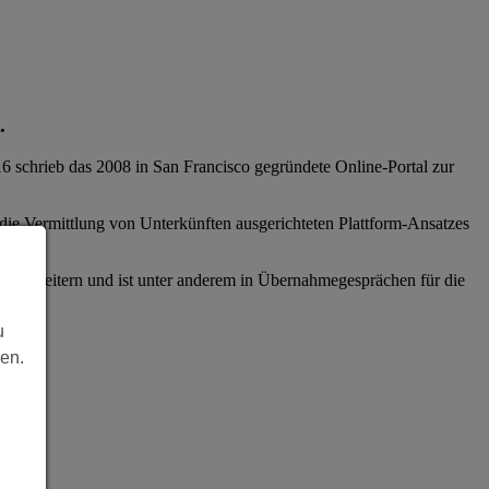
.
6 schrieb das 2008 in San Francisco gegründete Online-Portal zur
 die Vermittlung von Unterkünften ausgerichteten Plattform-Ansatzes
ot erweitern und ist unter anderem in Übernahmegesprächen für die
u
len.