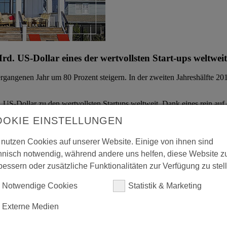
. US-Dollar eines der wertvollsten Start-ups weltweit
gangenen Jahr um 80 Prozent steigern. In der zweiten Jahreshälfte 201
 US-Dollar zu den wertvollsten Startups weltweit. Dank eines rein auf
i Millionen gelistete Inserate verweisen.
OOKIE EINSTELLUNGEN
kuliert. Bevor das jedoch geschieht, möchte Airbnb sein Produktangeb
 nutzen Cookies auf unserer Website. Einige von ihnen sind
hnisch notwendig, während andere uns helfen, diese Website z
im Portfolio des
RWB International I und II
.
bessern oder zusätzliche Funktionalitäten zur Verfügung zu stel
Notwendige Cookies
Statistik & Marketing
Externe Medien