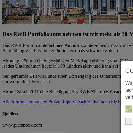
Das RWB Portfoliounternehmen ist mit mehr als 30 Mrd
Das RWB Portfoliounternehmen
Airbnb
konnte seinen Umsatz im ver
Vermittlung von Privatunterkünften erstmals schwarze Zahlen.
Airbnb gehört mit einer geschätzten Marktkapitalisierung von 30 Mrd.
ist das Unternehmen heute in 190 Ländern aktiv und kann auf über zwe
C
Seit geraumer Zeit wird über einen Börsengang des Unternehmens spe
Crowdfunding-Firma Tilt.
Wir
tec
Airbnb ist seit 2011 eine Beteiligung des RWB Zielfonds
Granite II
ver
Alle Information zu den Private Equity Dachfonds finden Sie hier.
Quellen
www.pitchbook.com