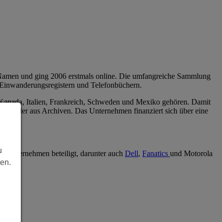
 Namen und ging 2006 erstmals online. Die umfangreiche Sammlung
, Einwanderungsregistern und Telefonbüchern.
, Kanada, Italien, Frankreich, Schweden und Mexiko gehören. Damit
nd Bilder aus Archiven. Das Unternehmen finanziert sich über eine
u
11 Unternehmen beteiligt, darunter auch
Dell
,
Fanatics
und Motorola
len.