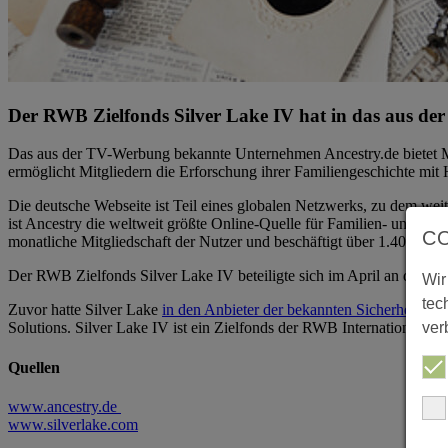
Der RWB Zielfonds Silver Lake IV hat in das aus de
Das aus der TV-Werbung bekannte Unternehmen Ancestry.de bietet Mi
ermöglicht Mitgliedern die Erforschung ihrer Familiengeschichte mi
Die deutsche Webseite ist Teil eines globalen Netzwerks, zu dem we
ist Ancestry die weltweit größte Online-Quelle für Familien- und Ah
C
monatliche Mitgliedschaft der Nutzer und beschäftigt über 1.400 Mitar
Der RWB Zielfonds Silver Lake IV beteiligte sich im April an dem U
Wir
tec
Zuvor hatte Silver Lake
in den Anbieter der bekannten Sicherheitssof
ver
Solutions. Silver Lake IV ist ein Zielfonds der RWB International II, 
Quellen
www.ancestry.de
www.silverlake.com