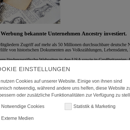
r Werbung bekannte Unternehmen Ancestry investiert.
tgliedern Zugriff auf mehr als 50 Millionen durchsuchbare deutsche
t Hilfe von historischen Dokumenten aus Volkszählungen, Lebensdaten
itere länderspezifische Webseiten in den USA sowie in Großbritannien
nenforschung und bietet Zugriff auf Milliarden historische Dokumente u
OOKIE EINSTELLUNGEN
beiter weltweit.
nternehmen, das unter anderem einen Standort in München hat.
 nutzen Cookies auf unserer Website. Einige von ihnen sind
hnisch notwendig, während andere uns helfen, diese Website z
tware Norton investiert
. Der Private Equity Manager ist inzwischen an 
bessern oder zusätzliche Funktionalitäten zur Verfügung zu stel
III und V.
Notwendige Cookies
Statistik & Marketing
Externe Medien