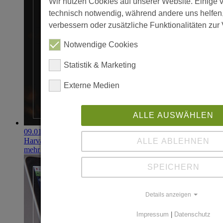
Wir nutzen Cookies auf unserer Website. Einige 
technisch notwendig, während andere uns helfen
verbessern oder zusätzliche Funktionalitäten zur 
Notwendige Cookies
Statistik & Marketing
Externe Medien
ALLE AUSWÄHLEN
09.01.2020
Harvard-Forscher rechnen mit 2% Negativzinsen
ALLE ABLEHNEN
mehr erfahren
SPEICHERN
Details anzeigen
Impressum
|
Datenschutz